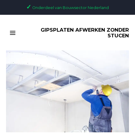
Ga
Bericht
✓
Onderdeel van Bouwsector Nederland
naar
navigatie
de
MAIN
inhoud
GIPSPLATEN AFWERKEN ZONDER
MENU
STUCEN