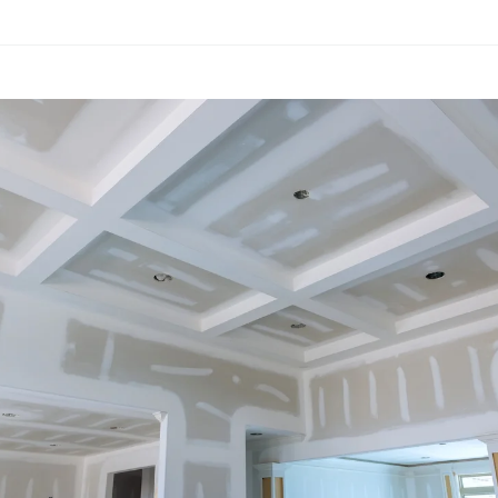
n
lan