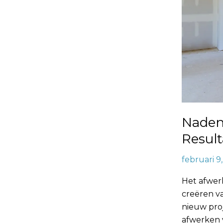
Naden
Result
februari 9
Het afwerk
creëren va
nieuw pro
afwerken v