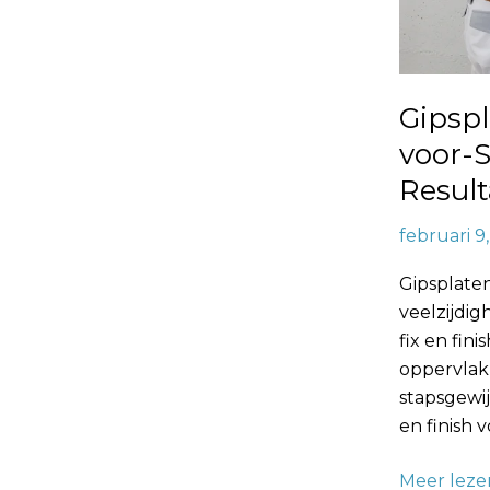
voor
een
Profession
Resultaat
Gipspl
voor-S
Result
februari 9
Gipsplate
veelzijdig
fix en fin
oppervlak
stapsgewij
en finish 
Meer leze