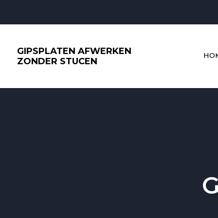
Ga
naar
de
inhoud
GIPSPLATEN AFWERKEN
HO
ZONDER STUCEN
G