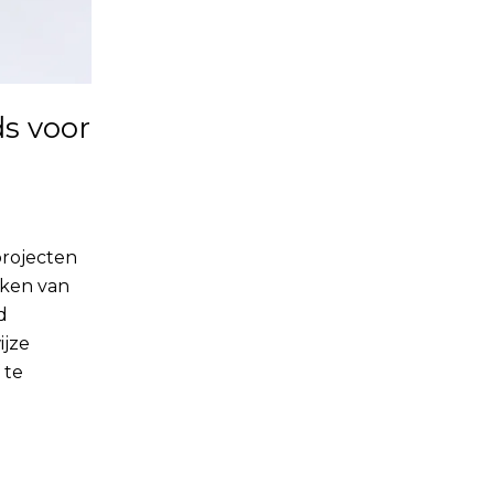
ds voor
projecten
rken van
d
ijze
 te