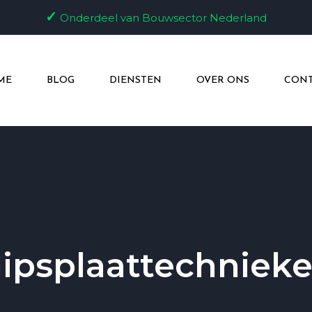
✓
Onderdeel van Bouwsector Nederland
ME
BLOG
DIENSTEN
OVER ONS
CONT
ipsplaattechniek