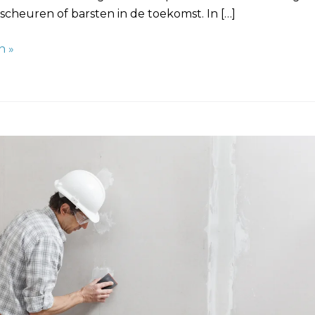
cheuren of barsten in de toekomst. In […]
n »
n
ng