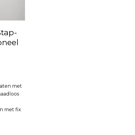
Stap-
oneel
platen met
 naadloos
n met fix