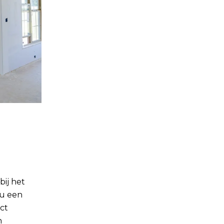
bij het
nu een
ct
n