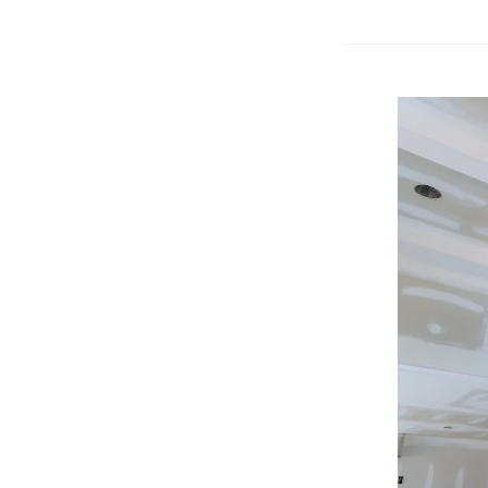
Gipsplate
Plafond
Afwerken:
Tips
en
Stappenp