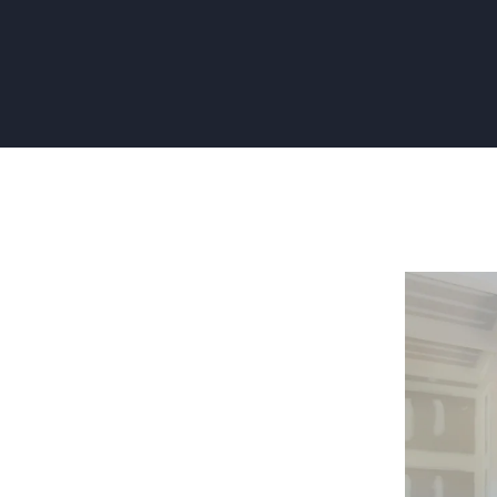
Naden
Gipsplate
Afwerken:
Naadloos
Resultaat