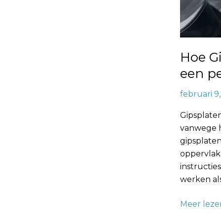
Hoe Gi
een pe
februari 9
Gipsplate
vanwege hu
gipsplaten
oppervlak 
instructie
werken als
Meer leze