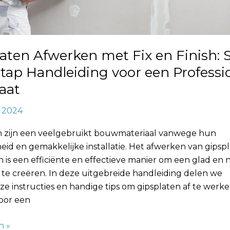
eel
aten Afwerken met Fix en Finish: 
tap Handleiding voor een Professi
aat
, 2024
n zijn een veelgebruikt bouwmateriaal vanwege hun
heid en gemakkelijke installatie. Het afwerken van gips
ish is een efficiënte en effectieve manier om een glad en
 te creëren. In deze uitgebreide handleiding delen we
ze instructies en handige tips om gipsplaten af te werke
voor een
n »