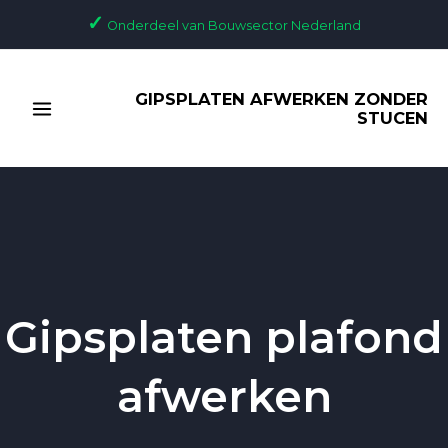
Ga
✓
Onderdeel van Bouwsector Nederland
naar
de
MAIN
inhoud
GIPSPLATEN AFWERKEN ZONDER
MENU
STUCEN
Gipsplaten plafond
afwerken