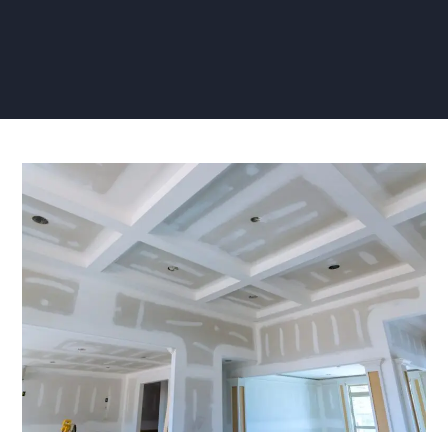
Gipsplaten
Plafond
Afwerken:
Tips
en
Stappenplan