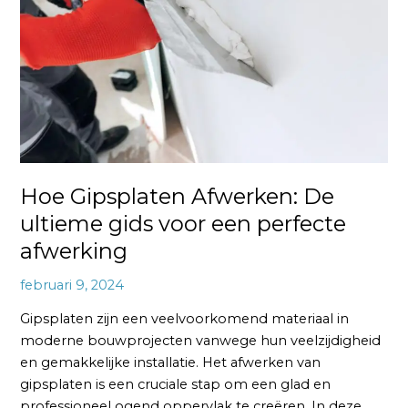
ultieme
gids
voor
een
perfecte
afwerking
Hoe Gipsplaten Afwerken: De
ultieme gids voor een perfecte
afwerking
februari 9, 2024
Gipsplaten zijn een veelvoorkomend materiaal in
moderne bouwprojecten vanwege hun veelzijdigheid
en gemakkelijke installatie. Het afwerken van
gipsplaten is een cruciale stap om een glad en
professioneel ogend oppervlak te creëren. In deze