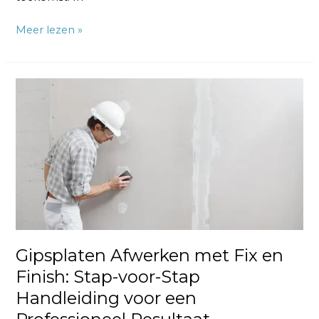
Meer lezen »
Gipsplaten
Afwerken
met
Fix
en
Finish:
Stap-
voor-
Stap
Handleiding
Gipsplaten Afwerken met Fix en
voor
Finish: Stap-voor-Stap
een
Professioneel
Handleiding voor een
Resultaat