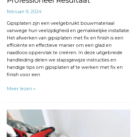
Professioneel Resultaat
februari 9, 2024
Gipsplaten zijn een veelgebruikt bouwmateriaal
vanwege hun veelzijdigheid en gemakkelijke installatie.
Het afwerken van gipsplaten met fix en finish is een
efficiënte en effectieve manier om een glad en
naadloos oppervlak te creëren. In deze uitgebreide
handleiding delen we stapsgewijze instructies en
handige tips om gipsplaten af te werken met fix en
finish voor een
Meer lezen »
Hoe
Gipsplaten
Afwerken:
De