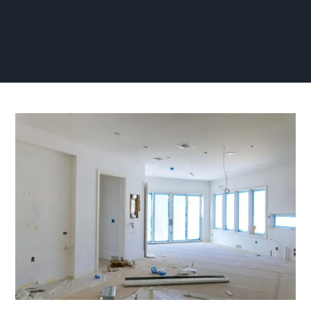
Plafondplaten
Gipsplaten
Afwerken
zonder
Stucen
(Feiten)