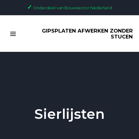
Ga
✓
Onderdeel van Bouwsector Nederland
naar
de
MAIN
inhoud
GIPSPLATEN AFWERKEN ZONDER
MENU
STUCEN
Sierlijsten